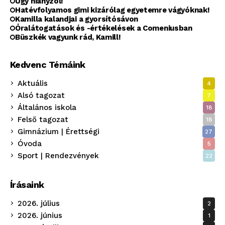
Úgy hiányzol!
Hatévfolyamos gimi kizárólag egyetemre vágyóknak!
Kamilla kalandjai a gyorsítósávon
Óralátogatások és -értékelések a Comeniusban
Büszkék vagyunk rád, Kamill!
Kedvenc Témáink
Aktuális
4
Alsó tagozat
7
Általános iskola
18
Felső tagozat
18
Gimnázium | Érettségi
27
Óvoda
5
Sport | Rendezvények
22
Írásaink
2026. július
2
2026. június
1