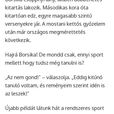
kitartás lakozik. Másodikas kora óta
kitartóan edz, egyre magasabb szintű
versenyekre jár. A mostani kettős győzelem
után már országos megmérettetés
következik.
Hajrá Borsika! De mondd csak, ennyi sport
mellett hogy tudsz még tanulni is?
„Az nem gond!” – válaszolja. „Eddig kitűnő
tanuló voltam, és reményeim szerint idén is
az leszek!”
Újabb példát látunk hát a rendszeres sport