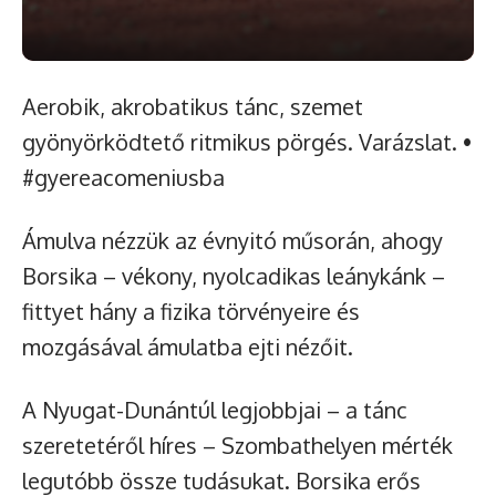
Aerobik, akrobatikus tánc, szemet
gyönyörködtető ritmikus pörgés. Varázslat. •
#gyereacomeniusba
Ámulva nézzük az évnyitó műsorán, ahogy
Borsika – vékony, nyolcadikas leánykánk –
fittyet hány a fizika törvényeire és
mozgásával ámulatba ejti nézőit.
A Nyugat-Dunántúl legjobbjai – a tánc
szeretetéről híres – Szombathelyen mérték
legutóbb össze tudásukat. Borsika erős