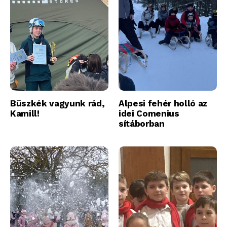
Büszkék vagyunk rád,
Alpesi fehér holló az
Kamill!
idei Comenius
sítáborban