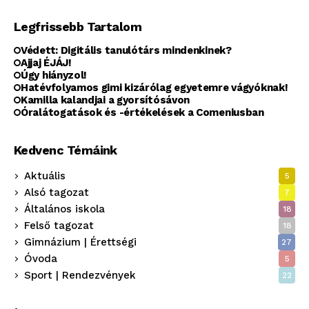
Legfrissebb Tartalom
Védett: Digitális tanulótárs mindenkinek?
Ajjaj ÉJÁJ!
Úgy hiányzol!
Hatévfolyamos gimi kizárólag egyetemre vágyóknak!
Kamilla kalandjai a gyorsítósávon
Óralátogatások és -értékelések a Comeniusban
Kedvenc Témáink
Aktuális
5
Alsó tagozat
7
Általános iskola
18
Felső tagozat
18
Gimnázium | Érettségi
27
Óvoda
5
Sport | Rendezvények
22