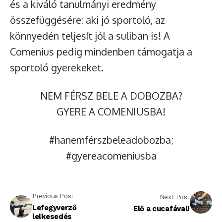
és a kiváló tanulmányi eredmény
összefüggésére: aki jó sportoló, az
könnyedén teljesít jól a suliban is! A
Comenius pedig mindenben támogatja a
sportoló gyerekeket.
NEM FÉRSZ BELE A DOBOZBA?
GYERE A COMENIUSBA!
#hanemférszbeleadobozba;
#gyereacomeniusba
Previous Post
Next Post
Lefegyverző
Elő a cucafával!
lelkesedés