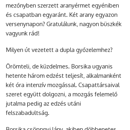
mezőnyben szerzett aranyérmet egyéniben
és csapatban egyaránt. Két arany egyazon
versenynapon? Gratulálunk, nagyon büszkék
vagyunk rád!
Milyen út vezetett a dupla győzelemhez?
Örömteli, de küzdelmes. Borsika ugyanis
hetente három edzést teljesít, alkalmanként
két óra intenzív mozgással. Csapattársaival
szeret együtt dolgozni, a mozgás felemelő
jutalma pedig az edzés utáni
felszabadultság.
Borsika csöppnyi lány, akiben döbbenetes