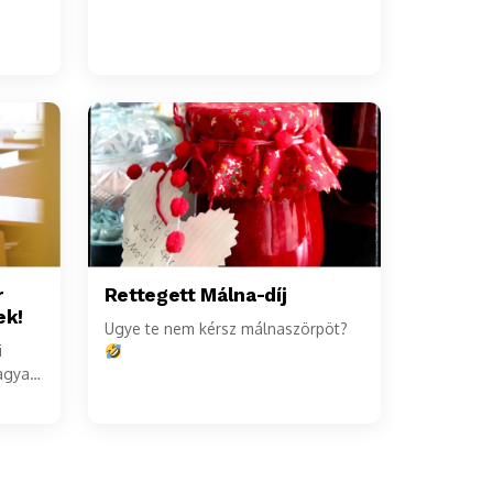
r
Rettegett Málna-díj
ek!
Ugye te nem kérsz málnaszörpöt?
i
agyar