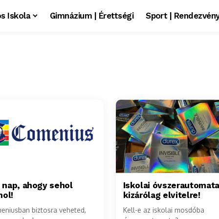
s Iskola
Gimnázium | Érettségi
Sport | Rendezvén
t nap, ahogy sehol
Iskolai óvszerautomata
ol!
kizárólag elvitelre!
eniusban biztosra veheted,
Kell-e az iskolai mosdóba