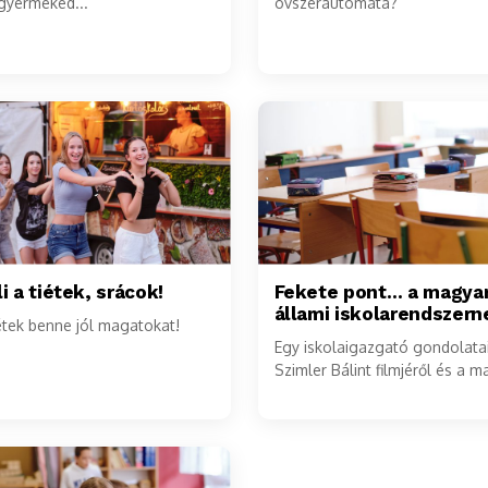
gyermeked...
óvszerautomata?
i a tiétek, srácok!
Fekete pont… a magya
állami iskolarendszern
étek benne jól magatokat!
Egy iskolaigazgató gondolata
Szimler Bálint filmjéről és a m
állami iskolarendszerről.