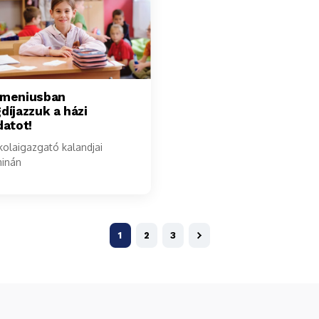
omeniusban
díjazzuk a házi
datot!
kolaigazgató kalandjai
inán
1
2
3