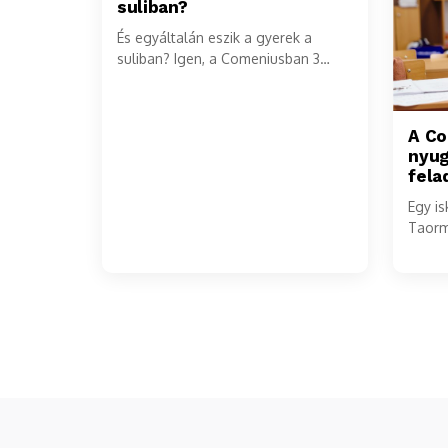
suliban?
És egyáltalán eszik a gyerek a
suliban? Igen, a Comeniusban 3
főétel közül választhat és repetát is
kérhet! És ez még messze nem...
A C
nyug
fela
Egy is
Taorm