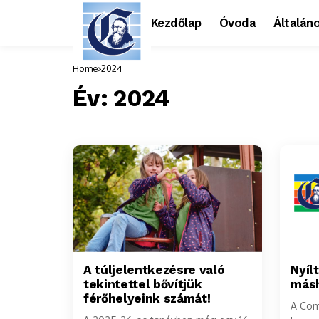
Kezdőlap
Óvoda
Általáno
Home
2024
Év:
2024
A túljelentkezésre való
Nyíl
tekintettel bővítjük
másh
férőhelyeink számát!
A Com