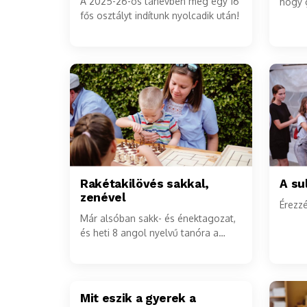
A 2025-26-os tanévben még egy 16
hogy 
fős osztályt indítunk nyolcadik után!
Rakétakilövés sakkal,
A sul
zenével
Érezz
Már alsóban sakk- és énektagozat,
és heti 8 angol nyelvű tanóra a
Comeniusban!
Mit eszik a gyerek a