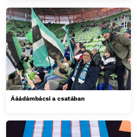
Ááádámbácsi a csatában