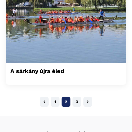
A sárkány újra éled
1
2
3