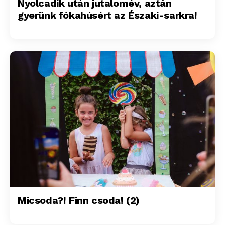
Nyolcadik után jutalomév, aztán
gyerünk fókahúsért az Északi-sarkra!
Micsoda?! Finn csoda! (2)