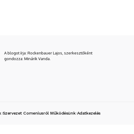
A blogot írja: Rockenbauer Lajos, szerkesztőként
gondozza: Minárik Vanda.
k
Szervezet
Comeniusról
Működésünk
Adatkezelés