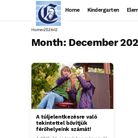
Home
Kindergarten
Elem
Home
2024
12
Month:
December 20
A túljelentkezésre való
tekintettel bővítjük
férőhelyeink számát!