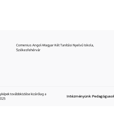
Comenius Angol-Magyar Két Tanítási Nyelvű Iskola,
Székesfehérvár
nyképek továbbközlése kizárólag a
Intézményünk
Pedagóguso
2025