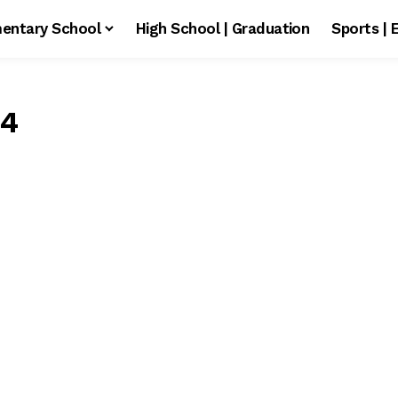
entary School
High School | Graduation
Sports | 
24