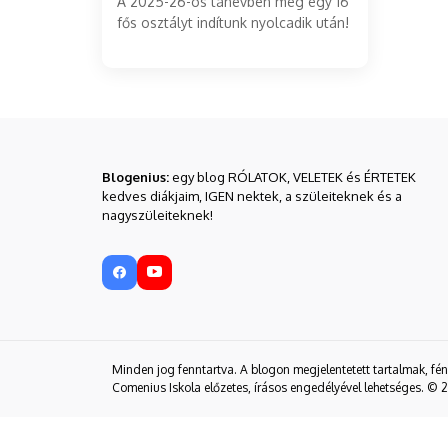
A 2025-26-os tanévben még egy 16
fős osztályt indítunk nyolcadik után!
Blogenius:
egy blog RÓLATOK, VELETEK és ÉRTETEK
kedves diákjaim, IGEN nektek, a szüleiteknek és a
nagyszüleiteknek!
Minden jog fenntartva. A blogon megjelentetett tartalmak, fé
Comenius Iskola előzetes, írásos engedélyével lehetséges. © 